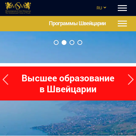
RU
EN
Программы Швейцарии
CZ
UA
ES
TR
Высшее образование
в Швейцарии