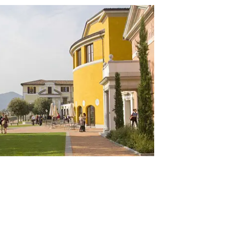
Кипр
ОАЭ
Нидерланды