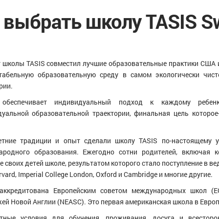
 выбрать школу TASIS Sw
 школы TASIS совместил лучшие образовательные практики США и
табельную образовательную среду в самом экологически чис
рии.
обеспечивает индивидуальный подход к каждому ребенк
уальной образовательной траектории, финальная цель которое
етние традиции и опыт сделали школу TASIS по-настоящему 
ародного образования. Ежегодно сотни родителей, включая к
е своих детей школе, результатом которого стало поступление в 
rvard, Imperial College London, Oxford и Cambridge и многие другие.
аккредитована Европейским советом международных школ (Е
ей Новой Англии (NEASC). Это первая американская школа в Европ
тные условия для обучения, проживания, досуга и всесторо