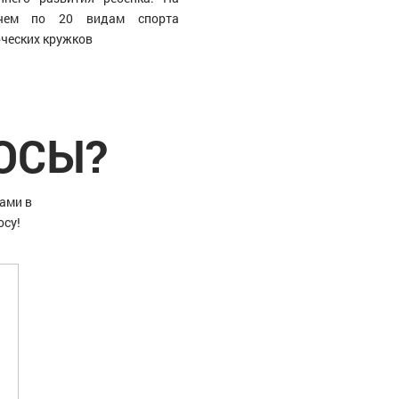
 чем по 20 видам спорта
рческих кружков
РОСЫ?
ами в
осу!