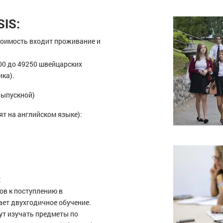
SIS:
стоимость входит проживание и
000 до 49250 швейцарских
ика).
(выпускной)
т на английском языке):
:
тов к поступлению в
ает двухгодичное обучение.
ут изучать предметы по