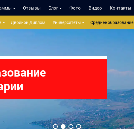
раммы
Отзывы
Блог
Фото
Видео
Контакты
е
Двойной Диплом
Университеты
Среднее образование
зование
 Швейцарии
арии