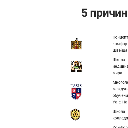
5 причин
Концепт
комфор
Швейца
Школа 
индивид
мира.
Многол
междун
обучени
Yale, Ha
Школа 
колледж
Комфор