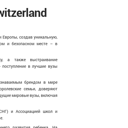
itzerland
 Европы, создав уникальную,
том и безопасном месте – в
у, а также выстраивание
- поступление в лучшие вузы
узнаваемым брендом в мире
оролевские семьи, доверяют
ведущие мировые вузы, включая
СНГ) и Ассоциацией школ и
е.
ннего развития ребенка. На