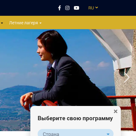
RU
EN
Летние лагеря
CZ
UA
ES
TR
×
Выберите свою программу
Страна