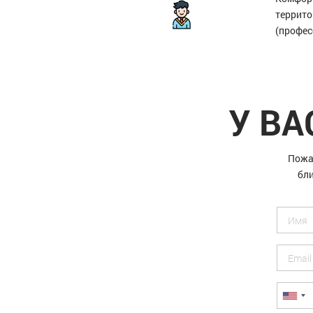
террит
(профес
У ВА
Пожа
бли