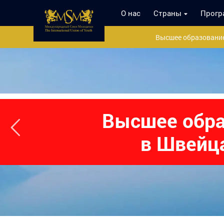
О нас
Страны
Прог
Высшее образовани
Высшее обра
Университеты в
в Швейц