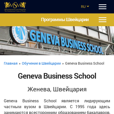
RU
EN
Программы Швейцарии
CZ
UA
ES
TR
Главная
»
Обучение в Швейцарии
»
Geneva Business School
Geneva Business School
Женева, Швейцария
Geneva Business School является лидирующим
частным вузом в Швейцарии. С 1995 года здесь
занимаются всесторонним образованием бакалавров,