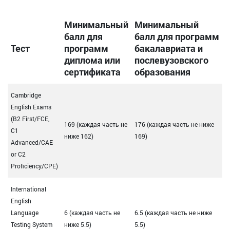
Минимальный
Минимальный
балл для
балл для программ
Тест
программ
бакалавриата и
диплома или
послевузовского
сертификата
образования
Cambridge
English Exams
(B2 First/FCE,
169 (каждая часть не
176 (каждая часть не ниже
C1
ниже 162)
169)
Advanced/CAE
or C2
Proficiency/CPE)
International
English
Language
6 (каждая часть не
6.5 (каждая часть не ниже
Testing System
ниже 5.5)
5.5)