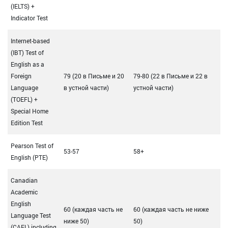
(IELTS) +
Indicator Test
Internet-based
(IBT) Test of
English as a
Foreign
79 (20 в Письме и 20
79-80 (22 в Письме и 22 в
Language
в устной части)
устной части)
(TOEFL) +
Special Home
Edition Test
Pearson Test of
53-57
58+
English (PTE)
Canadian
Academic
English
60 (каждая часть не
60 (каждая часть не ниже
Language Test
ниже 50)
50)
(CAEL) including