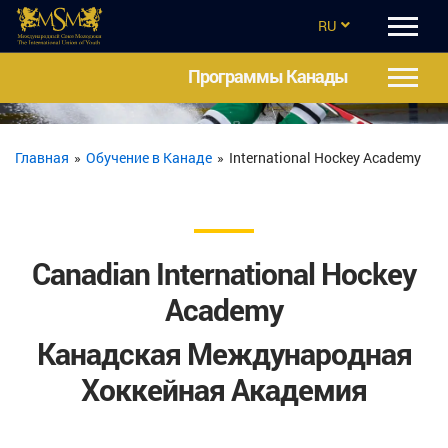
RU
EN
Программы Канады
CZ
UA
Главная
»
Обучение в Канаде
»
International Hockey Academy
ES
TR
Canadian International Hockey
Academy
Канадская Международная
Хоккейная Академия