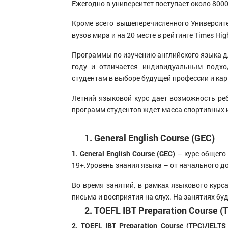
Ежегодно в университет поступает около 8000
Кроме всего вышеперечисленного Университет
вузов мира и на 20 месте в рейтинге Times High
Программы по изучению английского языка дл
году и отличается индивидуальным подх
студентам в выборе будущей профессии и ка
Летний языковой курс дает возможность реб
программ студентов ждет масса спортивных 
1. General English Сourse (GEC)
1. General English Сourse (GEC)
– курс общего
19+.Уровень знания языка – от начального д
Во время занятий, в рамках языкового курс
письма и восприятия на слух. На занятиях бу
2. TOEFL IBT Preparation Course (
2. TOEFL IBT Preparation Course (TPC)/IELTS 