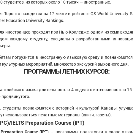
0 студентов, из которых около 10 тысяч — иностранные.
 Торонто находится на 17 месте в рейтинге QS World University R
er Education University Rankings.
я иностранцев проходят при Нью-Колледже, одном из семи входящ
одом каждому студенту, специально разработанными инновац
рьеры.
ятам погрузится в иностранную языковую среду и познакомится
и культурных мероприятий, множество экскурсий выходного дня.
ПРОГРАММЫ ЛЕТНИХ КУРСОВ:
 английского языка длительностью 4 недели с интенсивностью 15 
о продвинутого.
а, студенты познакомятся с историей и культурой Канады, улучш
дут использоваться печатные материалы (книги, газеты).
TPC)/IELTS Preparation Course (IPT)
Preparation Course (IPT)
– программы подготовки к сдаче экзам