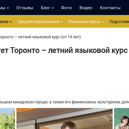
мы
Отзывы
Блог
Фото
Видео
Контакты
ание
Среднее образование
Языковые курсы
Подготовк
оронто – летний языковой курс (от 19 лет)
ет Торонто – летний языковой курс (
льшом канадском городе, а также его финансовом, культурном, де