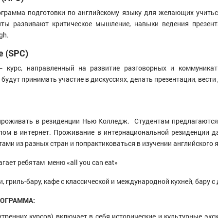
грамма подготовки по английскому языку для желающих учитьс
нты развивают критическое мышление, навыки ведения презента
gh.
e (SPC)
 курс, направленный на развитие разговорных и коммуникат
будут принимать участие в дискуссиях, делать презентации, вести
 проживать в резиденции Нью Колледж. Студентам предлагаютс
ом в интернет. Проживание в интернациональной резиденции д
ами из разных стран и попрактиковаться в изучении английского 
гает ребятам меню «all you can eat»
 гриль-бару, кафе с классической и международной кухней, бару с
РОГРАММА:
утренних курсов) включает в себя исторические и культурные экс