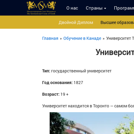
О нас
Страны
Програм
Двойной Диплом
Высшее образов
Главная
»
Обучение в Канаде
»
Университет Т
Университ
Тип:
государственный университет
Год основания:
1827
Возраст:
19 +
Университет находится в Торонто — самом бо