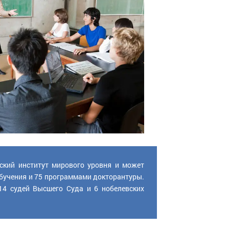
ьский институт мирового уровня и может
бучения и 75 программами докторантуры.
 14 судей Высшего Суда и 6 нобелевских