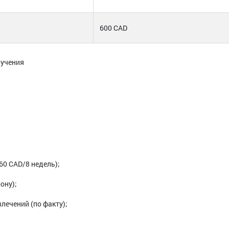
600 CAD
учения
60 CAD/8 недель);
ону);
лечений (по факту);