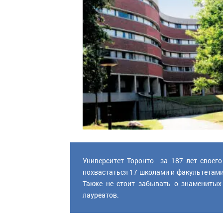
Университет Торонто за 187 лет своего
похвастаться 17 школами и факультетам
Также не стоит забывать о знаменитых 
лауреатов.