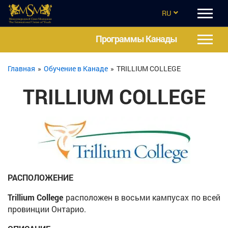
RU
EN
Программы Канады
CZ
Главная
»
Обучение в Канаде
»
TRILLIUM COLLEGE
UA
TRILLIUM COLLEGE
ES
TR
РАСПОЛОЖЕНИЕ
Trillium College
расположен в восьми кампусах по всей
провинции Онтарио.