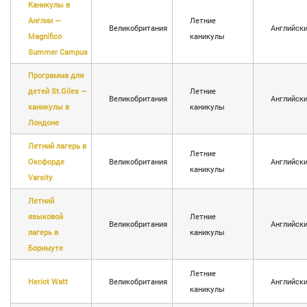
Каникулы в
Англии —
Летние
Великобритания
Английск
Magnifico
каникулы
Summer Campus
Программа для
детей St.Giles —
Летние
Великобритания
Английск
каникулы в
каникулы
Лондоне
Летний лагерь в
Летние
Оксфорде
Великобритания
Английск
каникулы
Varsity
Летний
языковой
Летние
Великобритания
Английск
лагерь в
каникулы
Борнмуте
Летние
Heriot Watt
Великобритания
Английск
каникулы