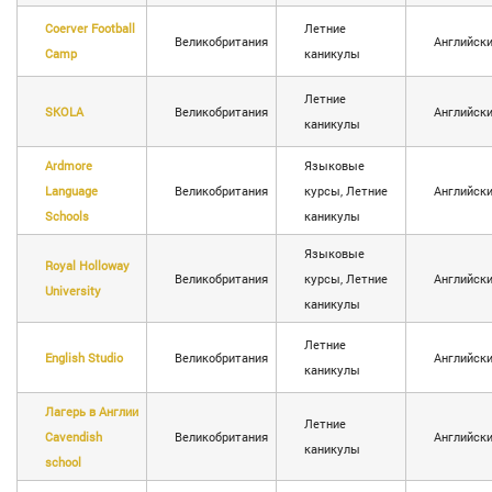
Coerver Football
Летние
Великобритания
Английск
Camp
каникулы
Летние
SKOLA
Великобритания
Английск
каникулы
Ardmore
Языковые
Language
Великобритания
курсы, Летние
Английск
Schools
каникулы
Языковые
Royal Holloway
Великобритания
курсы, Летние
Английск
University
каникулы
Летние
English Studio
Великобритания
Английск
каникулы
Лагерь в Англии
Летние
Cavendish
Великобритания
Английск
каникулы
school