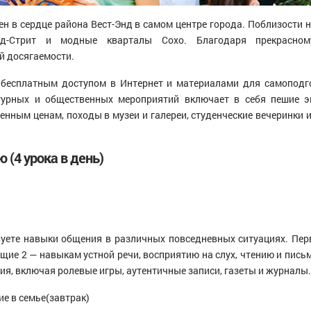
ен в сердце района Вест-Энд в самом центре города. Поблизости 
рд-Стрит и модные кварталы Сохо. Благодаря прекрасн
й досягаемости.
бесплатным доступом в Интернет и материалами для самоподгот
турных и общественных мероприятий включает в себя пешие э
енным ценам, походы в музеи и галереи, студенческие вечеринки 
 (4 урока в день)
вуете навыки общения в различных повседневных ситуациях. Пе
щие 2 — навыкам устной речи, восприятию на слух, чтению и письм
я, включая ролевые игры, аутентичные записи, газеты и журналы.
е в семье(завтрак)