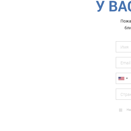
У ВА
Пожа
бли
На