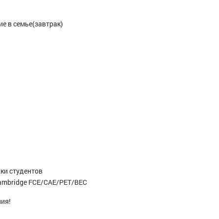
е в семье(завтрак)
ки студентов
ambridge FCE/CAE/PET/BEC
ия!