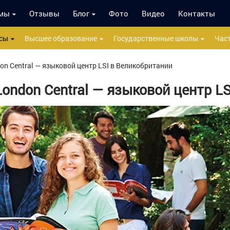
мы
Отзывы
Блог
Фото
Видео
Контакты
сы
Высшее образование
Государственные школы
Час
on Central — языковой центр LSI в Великобритании
London Central — языковой центр LS