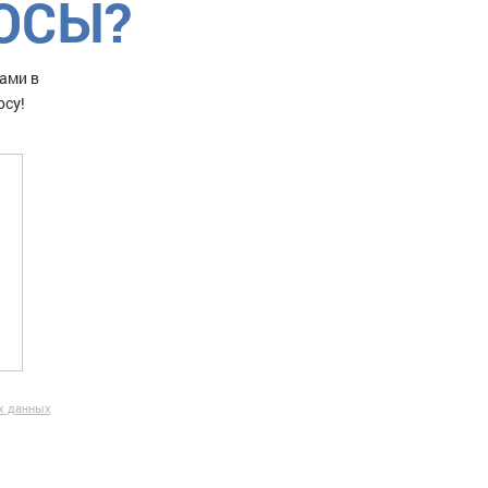
РОСЫ?
ами в
осу!
х данных