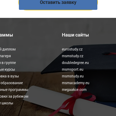
раммы
Наши сайты
й диплом
eurostudy.cz
лагеря
msmstudy.cz
 в группе
doubledegree.eu
ые курсы
msmsport.eu
вка в вузы
msmstudy.eu
 образование
msmacademy.eu
вные программы
megaakce.com
овки за рубежом
е школы