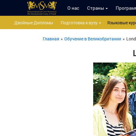
О нас
Страны
Програм
Двойные Дипломы
Подготовка к вузу
Языковые кур
Главная
»
Обучение в Великобритании
»
Lond