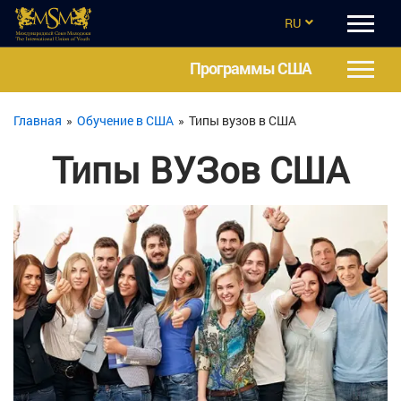
RU
EN
Программы США
CZ
Главная
»
Обучение в США
»
Типы вузов в США
UA
Типы ВУЗов США
ES
TR