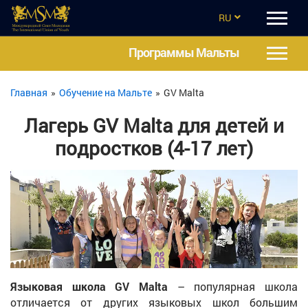
RU
EN
Программы Мальты
CZ
Главная
»
Обучение на Мальте
»
GV Malta
UA
Лагерь GV Malta для детей и
ES
подростков (4-17 лет)
TR
Языковая школа GV Malta
– популярная школа
отличается от других языковых школ большим