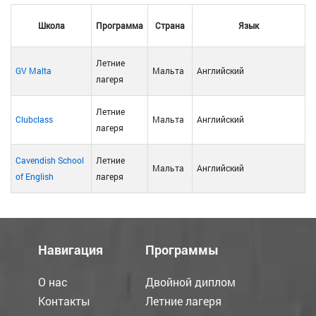
Школа
Программа
Страна
Язык
Летние
GV Malta
Мальта
Английский
лагеря
Летние
Clubclass
Мальта
Английский
лагеря
Cavendish School
Летние
Мальта
Английский
of English
лагеря
Навигация
Программы
О нас
Двойной диплом
Контакты
Летние лагеря