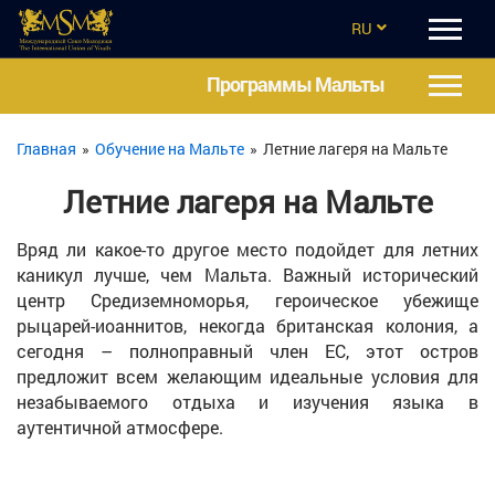
RU
EN
Программы Мальты
CZ
Главная
»
Обучение на Мальте
»
Летние лагеря на Мальте
UA
Летние лагеря на Мальте
ES
Вряд ли какое-то другое место подойдет для летних
TR
каникул лучше, чем Мальта. Важный исторический
центр Средиземноморья, героическое убежище
рыцарей-иоаннитов, некогда британская колония, а
сегодня – полноправный член ЕС, этот остров
предложит всем желающим идеальные условия для
незабываемого отдыха и изучения языка в
аутентичной атмосфере.