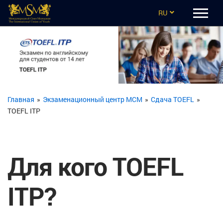
RU
EN
CZ
UA
ES
Главная
»
Экзаменационный центр МСМ
»
Сдача TOEFL
»
TOEFL ITP
TR
Для кого TOEFL
ITP?