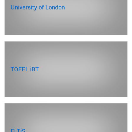
University of London
TOEFL iBT
ELTiS