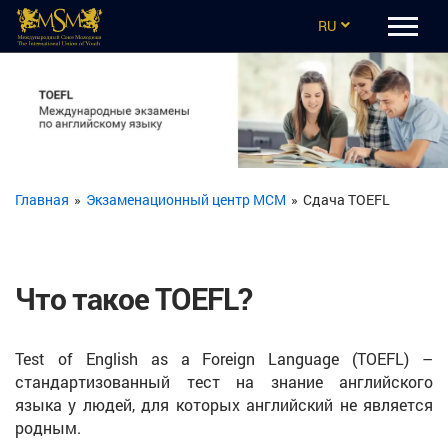
RU
EN
CZ
UA
ES
Главная
»
Экзаменационный центр МСМ
»
Сдача TOEFL
TR
Что такое TOEFL?
Test of English as a Foreign Language (TOEFL) –
стандартизованный тест на знание английского
языка у людей, для которых английский не является
родным.