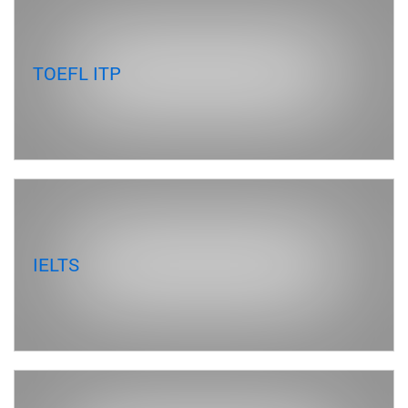
TOEFL ITP
IELTS