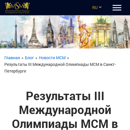
RU
EN
CZ
UA
ES
Главная
»
Блог
»
Новости МСМ
»
Результаты III Международной Олимпиады МСМ в Санкт-
TR
Петербурге
Результаты III
Международной
Олимпиады МСМ в