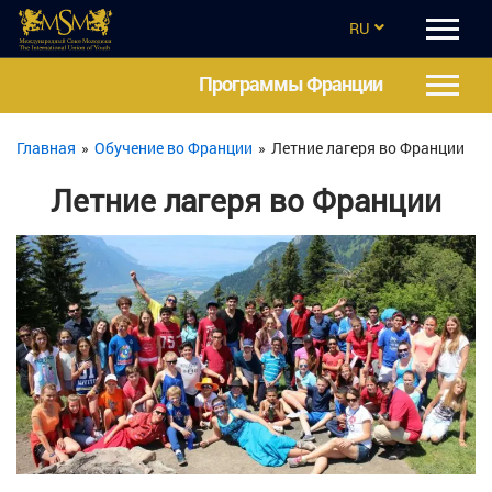
RU
EN
Программы Франции
CZ
Главная
»
Обучение во Франции
»
Летние лагеря во Франции
UA
Летние лагеря во Франции
ES
TR