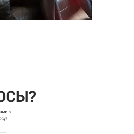
РОСЫ?
ами в
осу!