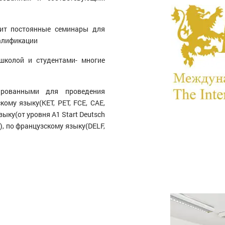
дит постоянные семинары для
алификации
школой и студентами- многие
ированными для проведения
ому языку(KET, PET, FCE, CAE,
зыку(от уровня А1 Start Deutsch
g), по французскому языку(DELF,