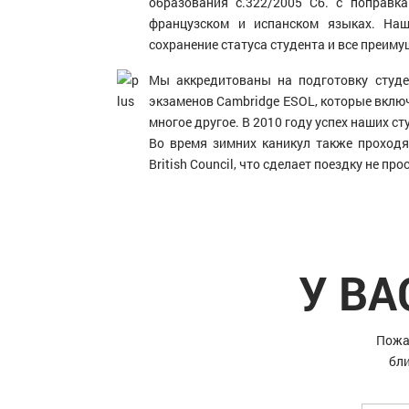
образования c.322/2005 Сб. с поправка
французском и испанском языках. На
сохранение статуса студента и все преиму
Мы аккредитованы на подготовку студ
экзаменов Cambridge ESOL, которые включа
многое другое. В 2010 году успех наших с
Во время зимних каникул также проходя
British Council, что сделает поездку не про
У ВА
Пожа
бли