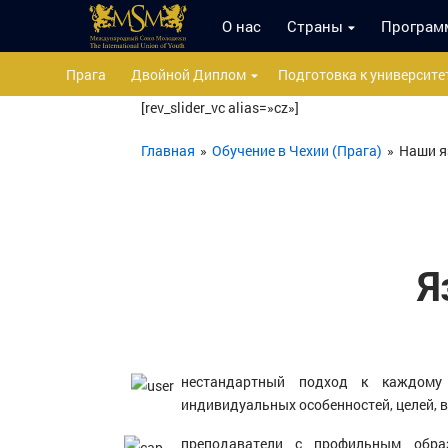
О нас
Страны
Програм
Прага
Двойной Диплом
Подготовка к университе
[rev_slider_vc alias=»cz»]
Главная
»
Обучение в Чехии (Прага)
»
Наши я
Я
нестандартный подход к каждому
индивидуальных особенностей, целей, 
преподаватели с профильным обра