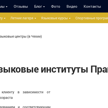
мы
Отзывы
Блог
Фото
Видео
Контакты
ту
Летние лагеря
Языковые курсы
Спортивные прогр
зыковые центры (в Чехии)
зыковые институты Пра
 клиенту в зависимости от
возраста
зованием и соответсвующим