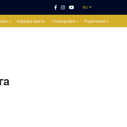
RU
EN
аммы
Карьера врача
Стажировки
Родителям
CZ
UA
ES
TR
га