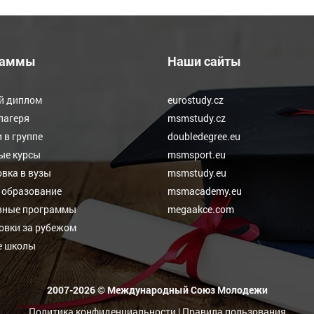
раммы
Наши сайты
й диплом
eurostudy.cz
лагеря
msmstudy.cz
 в группе
doubledegree.eu
ые курсы
msmsport.eu
вка в вузы
msmstudy.eu
 образование
msmacademy.eu
вные программы
megaakce.com
овки за рубежом
е школы
2007-2026 © Международный Союз Молодежи
Политика конфиденциальности
|
Правила пользования