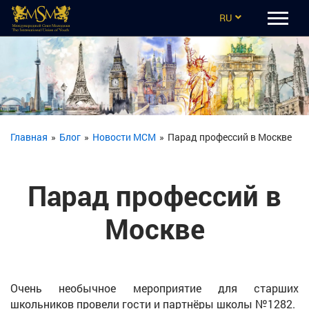
RU
EN
CZ
UA
ES
Главная
»
Блог
»
Новости МСМ
»
Парад профессий в Москве
TR
Парад профессий в
Москве
Очень необычное мероприятие для старших
школьников провели гости и партнёры школы №1282.