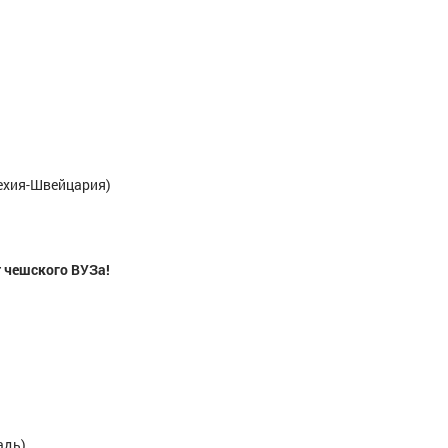
ехия-Швейцария)
т чешского ВУЗа!
адь)