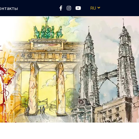
онтакты
RU
EN
CZ
UA
ES
TR