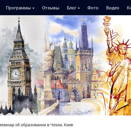
Программы
Отзывы
Блог
Фото
Видео
К
еминар об образовании в Чехии, Киев