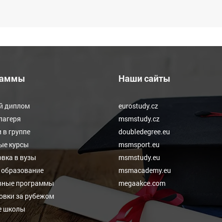
раммы
Наши сайты
й диплом
eurostudy.cz
лагеря
msmstudy.cz
 в группе
doubledegree.eu
ые курсы
msmsport.eu
вка в вузы
msmstudy.eu
 образование
msmacademy.eu
вные программы
megaakce.com
овки за рубежом
е школы