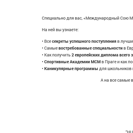
Специально для вас, «Международный Сою М
На ней вы узнаете:
• Все
секреты успешного поступления
в лучши
• Самые
востребованные специальности
в Ев
• Как получить
2 европейских диплома всего з
•
Спортивные Академии МСМ
в Праге и как п
•
Каникулярные программы
для школьников и
А на все самые
“HU