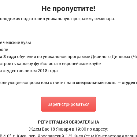
Не пропустите!
олодежи» подготовил уникальную программу семинара.
е чешские вузы
ропе
а 3 года
обучения по уникальной программе Двойного Диплома (Ч
остроить карьеру футболиста в европейском клубе
 студентов летом 2018 года
 волнующие вопросы вам ответит наш
специальный гость
—
студен
Зарегистрироваться
РЕГИСТРАЦИЯ ОБЯЗАТЕЛЬНА
Ждем Вас 18 Января в 19:00 по адресу:
B 4.0”, г. Киев, пер. Ярославский, 1/3 Киев (ст.м Контрактовая площ