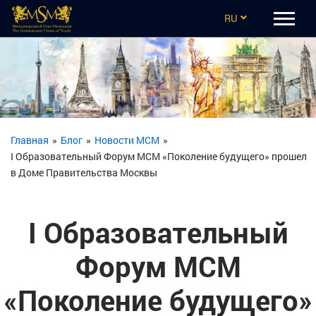
RU
EN
CZ
UA
ES
Главная
»
Блог
»
Новости МСМ
»
I Образовательный Форум МСМ «Поколение будущего» прошел
TR
в Доме Правительства Москвы
I Образовательный
Форум МСМ
«Поколение будущего»