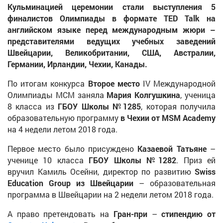
Кульминацией церемонии стали выступления 5
финалистов Олимпиады в формате TED Talk на
английском языке перед международным жюри –
представителями ведущих учебных заведений
Швейцарии, Великобритании, США, Австралии,
Германии, Ирландии, Чехии, Канады.
По итогам конкурса
Второе место
IV Международной
Олимпиады МСМ заняла
Мария Колгушкина
, ученица
8 класса из
ГБОУ Школы №1285
, которая получила
образовательную программу
в Чехии от MSM Academy
на 4 недели летом 2018 года.
Первое место было присуждено
Казаевой Татьяне
–
ученице 10 класса
ГБОУ Школы №1282
. Приз ей
вручил Камиль Осейни, директор по развитию
Swiss
Education
Group из Швейцарии
– образовательная
программа в Швейцарии на 2 недели летом 2018 года.
А право претендовать на
Гран-при
–
стипендию от