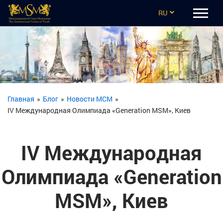
RU
EN
CZ
UA
ES
Главная
»
Блог
»
Новости МСМ
»
IV Международная Олимпиада «Generation MSM», Киев
TR
IV Международная
Олимпиада «Generation
MSM», Киев