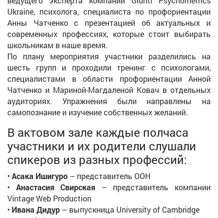
ведущего эксперта компании Giunti Psychometrics
Ukraine, психолога, специалиста по профориентации
Анны Чатченко с презентацией об актуальных и
современных профессиях, которые стоит выбирать
школьникам в наше время.
По плану мероприятия участники разделились на
шесть групп и проходили тренинг с психологами,
специалистами в области профориентации Анной
Чатченко и Мариной-Магдаленой Ковач в отдельных
аудиториях. Упражнения были направлены на
самопознание и изучение собственных желаний.
В актовом зале каждые полчаса
участники и их родители слушали
спикеров из разных профессий:
•
Асака Ишигуро
– представитель ООН
•
Анастасия Свирская
– представитель компании
Vintage Web Production
•
Ивана Дидур
– выпускница University of Cambridge