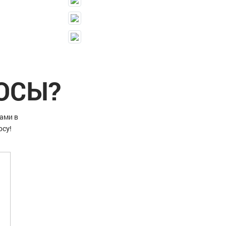
РОСЫ?
ами в
осу!