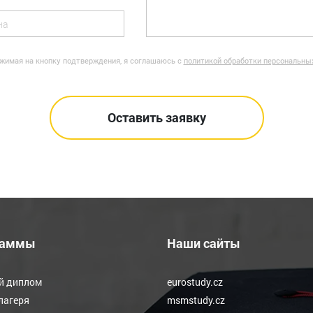
жимая на кнопку подтверждения, я соглашаюсь с
политикой обработки персональны
раммы
Наши сайты
й диплом
eurostudy.cz
лагеря
msmstudy.cz