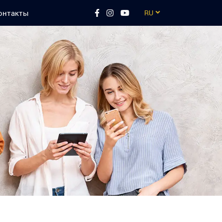
онтакты
RU
EN
CZ
UA
ES
TR