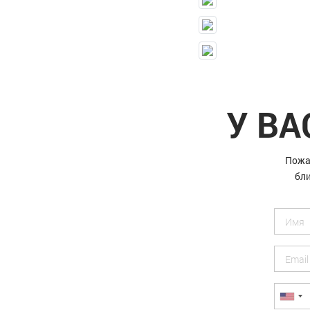
У ВА
Пожа
бли