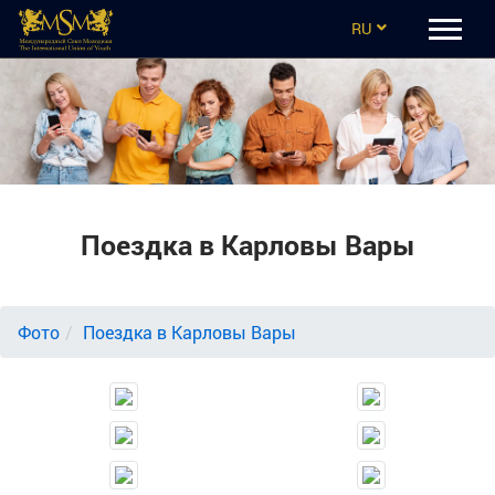
RU
EN
CZ
UA
ES
Поездка в Карловы Вары
TR
Фото
Поездка в Карловы Вары